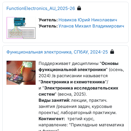
FunctionElectronics_AU_2025-26
Учитель:
Новиков Юрий Николаевич
Учитель:
Уланов Михаил Владимирович
Функциональная электроника, СПбАУ, 2024-25
Поддерживает дисциплины "
Основы
функциональной электроники
" (осень,
2024) /в расписании называется
"
Электроника и схемотехника
"/
и "
Электроника исследовательских
систем
" (весна, 2025).
Виды занятий:
лекции, практич.
занятия /решения задач, курсовые
проекты/, лабораторный практикум.
Контингент:
третий курс,
направление: "Прикладные математика
и физика",